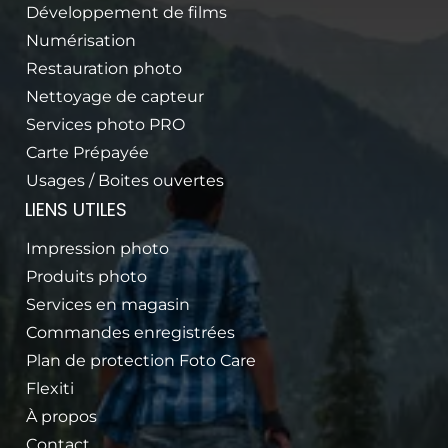
Albums photos
Développement de films
Numérisation
Cadres photos
Restauration photo
Feuilles pour Album
Nettoyage de capteur
Cartes Cadeaux
Services photo PRO
Add a link
Carte Prépayée
VOIR NOS MARQUES
Usages / Boites ouvertes
Canon
LIENS UTILES
Nikon
Impression photo
Fujifilm
Produits photo
Panasonic
Services en magasin
Ricoh
Commandes enregistrées
Plan de protection Foto Care
Olympus
Flexiti
Tamron
À propos
Sigma
Contact